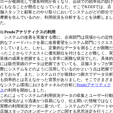
ローが複雑化して接客時間が長くなり、店頭での効率化の妨げ
にもなることが懸念となっていました。そこでKDDIでは、店
舗スタッフと顧客とのやり取りにおいてシステムがどの部分で
摩擦を生んでいるのか、利用状況を分析することを決断しまし
た。
1) Pendoアナリティクスの利用
システムの改善を実施する際に、企画部門は現場からの定性
的なフィードバックを基に改善要望をシステム部門にリクエス
トしていました。しかし、定量的なデータを測ることが困難だ
ったことからリクエストに優先順位を付けることが難しく、実
装後の成果を把握することも非常に困難な状況でした。具体的
には販売実績のデータは把握できていても、店舗スタッフが実
際にシステムをどのように活用しているのかという点は把握で
きておらず、また、システムログが複雑かつ膨大でデータ分析
も効率的とは言えなかった背景がありました。そこでさまざま
なシステム環境におけるチャネルの分析に
Pendoアナリティク
ス
の利用を開始しました。
これによってシステムの利用状況データの収集とユーザー行動
の視覚化がより迅速かつ容易になり、伝え聞いた情報ではなく
実際の利用状況データに基づいて、システムのアップデートや
店舗スタッフのオンボーディングに関する意思決定を行うこと