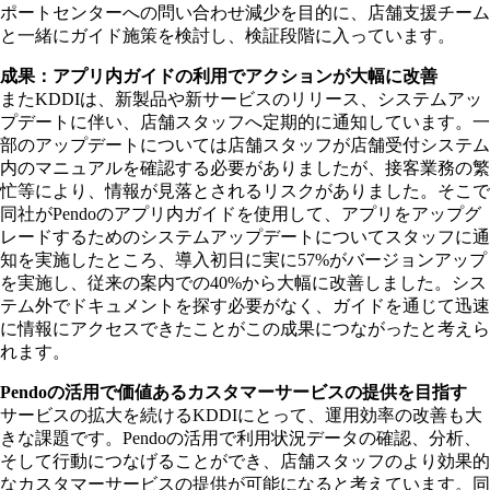
ポートセンターへの問い合わせ減少を目的に、店舗支援チーム
と一緒にガイド施策を検討し、検証段階に入っています。
成果：アプリ内ガイドの利用でアクションが大幅に改善
またKDDIは、新製品や新サービスのリリース、システムアッ
プデートに伴い、店舗スタッフへ定期的に通知しています。一
部のアップデートについては店舗スタッフが店舗受付システム
内のマニュアルを確認する必要がありましたが、接客業務の繁
忙等により、情報が見落とされるリスクがありました。そこで
同社がPendoのアプリ内ガイドを使用して、アプリをアップグ
レードするためのシステムアップデートについてスタッフに通
知を実施したところ、導入初日に実に57%がバージョンアップ
を実施し、従来の案内での40%から大幅に改善しました。シス
テム外でドキュメントを探す必要がなく、ガイドを通じて迅速
に情報にアクセスできたことがこの成果につながったと考えら
れます。
Pendoの活用で価値あるカスタマーサービスの提供を目指す
サービスの拡大を続けるKDDIにとって、運用効率の改善も大
きな課題です。Pendoの活用で利用状況データの確認、分析、
そして行動につなげることができ、店舗スタッフのより効果的
なカスタマーサービスの提供が可能になると考えています。同