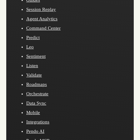
Session Replay
Agent Analytics
Command Center
Predict
Leo
Sentiment
Listen
Validate
Roadmaps
Orchestrate
Data Sync
Mobile
Integrations
Pendo AI