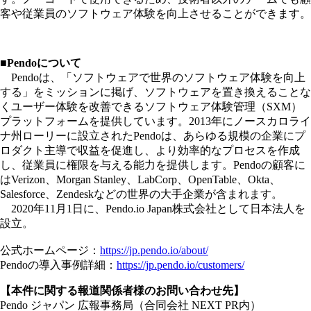
客や従業員のソフトウェア体験を向上させることができます。
■Pendoについて
Pendoは、「ソフトウェアで世界のソフトウェア体験を向上
する」をミッションに掲げ、ソフトウェアを置き換えることな
くユーザー体験を改善できるソフトウェア体験管理（SXM）
プラットフォームを提供しています。2013年にノースカロライ
ナ州ローリーに設立されたPendoは、あらゆる規模の企業にプ
ロダクト主導で収益を促進し、より効率的なプロセスを作成
し、従業員に権限を与える能力を提供します。Pendoの顧客に
はVerizon、Morgan Stanley、LabCorp、OpenTable、Okta、
Salesforce、Zendeskなどの世界の大手企業が含まれます。
2020年11月1日に、Pendo.io Japan株式会社として日本法人を
設立。
公式ホームページ：
https://jp.pendo.io/about/
Pendoの導入事例詳細：
https://jp.pendo.io/customers/
【本件に関する報道関係者様のお問い合わせ先】
Pendo ジャパン 広報事務局（合同会社 NEXT PR内）