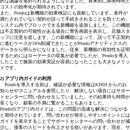
的な議論を進められるようになりました。将来的に開発時間と
コストの効率化が期待されています。
また、Pendoは新機能の効果検証にも貢献しています。条件が
満たされていない契約が誤って手続きされることを防ぐため、
システム内でブロックできる新機能を追加しました。この機能
は不正契約の可能性がある場合に警告画面を表示し、店舗スタ
ッフに注意を促します。この新機能によって、誤って不正契約
に進むケースが16%削減できたことがPendoアナリティクスの
データから明らかになりました。従来、新機能の有効性を証明
するためにはローデータの収集が必要でしたが、Pendoを導入
したことで施策の効果実証が容易になったことも大きなメリッ
トです。
2) アプリ内ガイドの利用
Pendoを導入する前は、確認が必要な情報はKDDI からのお
知らせやマニュアルを参照したり、解決しない場合にはサポー
トセンターに問い合わせをしていました。その結果待ち時間が
長くなり、顧客の不満に繋がることもありました。
Pendoのアプリ内ガイドは、この問題の迅速な解決につながる
と期待されています。問い合わせが発生しやすいポイントには
ガイドを表示することでサポートセンターへの問い合わせが減
少し、接客のスピードを向上させる狙いがあります。現在、サ