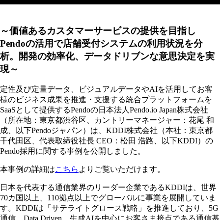
～価値あるカスタマーサービスの提供を目指し
Pendoの活用で店舗受付システムの利用状況を分
析。開発の効率化、データドリブンな意思決定を実
現～
定性及び定量データ、ビジュアルデータやAIを活用してお客
様のビジネス成果を推進・支援する統合プラットフォームを
SaaSとして提供するPendoの日本法人Pendo.io Japan株式会社
（所在地：東京都渋谷区、カントリーマネージャー：花尾 和
成、以下Pendoジャパン）は、KDDI株式会社（本社：東京都
千代田区、代表取締役社長 CEO：松田 浩路、以下KDDI）の
Pendo採用に関する事例を公開しました。
本事例の詳細は
こちら
よりご覧いただけます。
日本を代表する通信業界のリーダー企業であるKDDIは、世界
70カ国以上、110拠点以上でグローバルに事業を展開していま
す。KDDIは「サテライトグロース戦略」を推進しており、5G
通信、Data Driven、生成AIを中心にお客さま接点である通信基