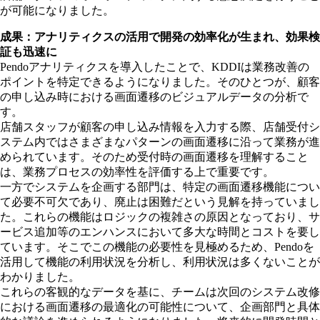
が可能になりました。
成果：アナリティクスの活用で開発の効率化が生まれ、効果検
証も迅速に
Pendoアナリティクスを導入したことで、KDDIは業務改善の
ポイントを特定できるようになりました。そのひとつが、顧客
の申し込み時における画面遷移のビジュアルデータの分析で
す。
店舗スタッフが顧客の申し込み情報を入力する際、店舗受付シ
ステム内ではさまざまなパターンの画面遷移に沿って業務が進
められています。そのため受付時の画面遷移を理解すること
は、業務プロセスの効率性を評価する上で重要です。
一方でシステムを企画する部門は、特定の画面遷移機能につい
て必要不可欠であり、廃止は困難だという見解を持っていまし
た。これらの機能はロジックの複雑さの原因となっており、サ
ービス追加等のエンハンスにおいて多大な時間とコストを要し
ています。そこでこの機能の必要性を見極めるため、Pendoを
活用して機能の利用状況を分析し、利用状況は多くないことが
わかりました。
これらの客観的なデータを基に、チームは次回のシステム改修
における画面遷移の最適化の可能性について、企画部門と具体