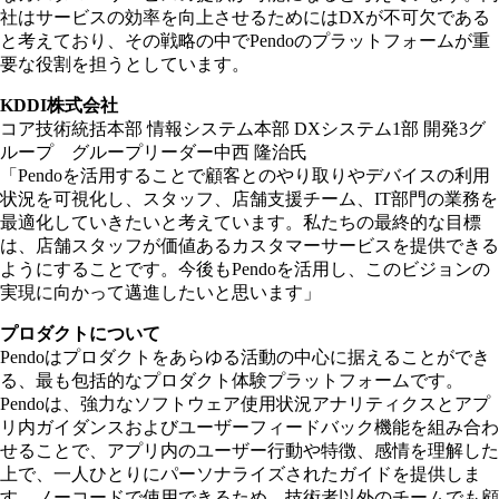
社はサービスの効率を向上させるためにはDXが不可欠である
と考えており、その戦略の中でPendoのプラットフォームが重
要な役割を担うとしています。
KDDI株式会社
コア技術統括本部 情報システム本部 DXシステム1部 開発3グ
ループ グループリーダー中西 隆治氏
「Pendoを活用することで顧客とのやり取りやデバイスの利用
状況を可視化し、スタッフ、店舗支援チーム、IT部門の業務を
最適化していきたいと考えています。私たちの最終的な目標
は、店舗スタッフが価値あるカスタマーサービスを提供できる
ようにすることです。今後もPendoを活用し、このビジョンの
実現に向かって邁進したいと思います」
プロダクトについて
Pendoはプロダクトをあらゆる活動の中心に据えることができ
る、最も包括的なプロダクト体験プラットフォームです。
Pendoは、強力なソフトウェア使用状況アナリティクスとアプ
リ内ガイダンスおよびユーザーフィードバック機能を組み合わ
せることで、アプリ内のユーザー行動や特徴、感情を理解した
上で、一人ひとりにパーソナライズされたガイドを提供しま
す。ノーコードで使用できるため、技術者以外のチームでも顧