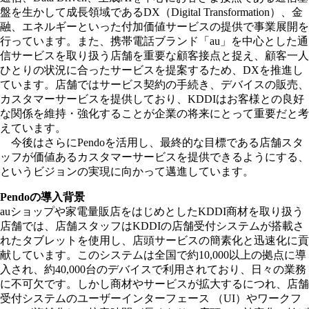
盤を生かして成長領域であるDX（Digital Transformation）、金
融、エネルギーといった付加価値サービスの提供で事業展開を
行っています。また、携帯電話ブランド「au」を中心とした通
信サービスを取り扱う店舗を重要な顧客接点と捉え、顧客一人
ひとりの状況に合ったサービスを提案するため、DXを推進し
ています。店舗ではサービス契約の手続き、デバイスの販売、
カスタマーサービスを提供しており、KDDIはお客様との良好
な関係を維持・強化することが企業の将来にとって重要だと考
えています。
今後はさらにPendoを活用し、最終的な目標である店舗スタ
ッフが価値あるカスタマーサービスを提供できるようにする、
というビジョンの実現に向かって邁進しています。
Pendoの導入背景
auショップや家電量販店をはじめとしたKDDI商材を取り扱う
店舗では、店舗スタッフはKDDIの店舗受付システムが搭載さ
れたタブレットを使用し、店頭サービスの簡素化と迅速化に貢
献しています。このシステムは全国で約10,000以上の拠点に導
入され、約40,000台のデバイスで利用されており、日々の業務
に不可欠です。しかし商材やサービスが拡大するにつれ、店舗
受付システムのユーザーインターフェース （UI）やワークフ