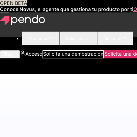
OPEN BETA
Conoce Novus, el agente que gestiona tu producto por ti
O
Productos
Soluciones
Recursos
Acceso
Solicita una demostración
Solicita una 
US