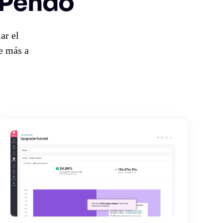
 Pendo
ar el
e más a