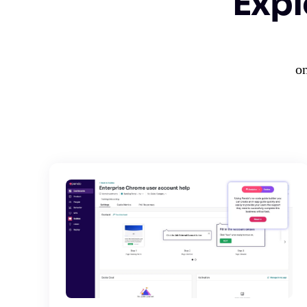
Expl
on