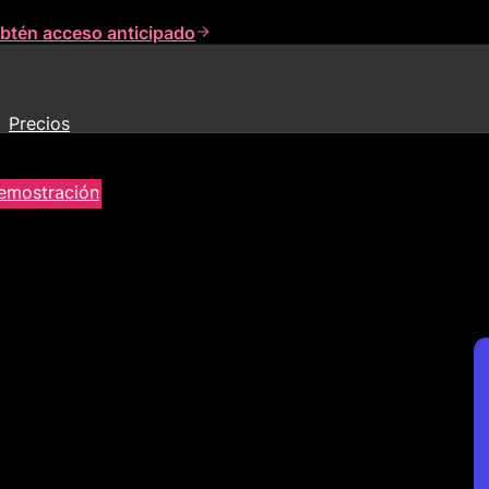
btén acceso anticipado
Precios
demostración