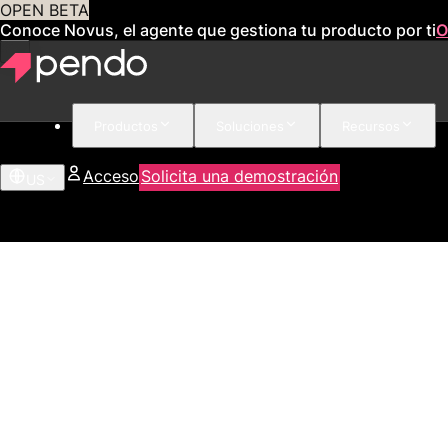
OPEN BETA
Conoce Novus, el agente que gestiona tu producto por ti
O
Productos
Soluciones
Recursos
Acceso
Solicita una demostración
US