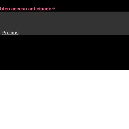
btén acceso anticipado
Precios