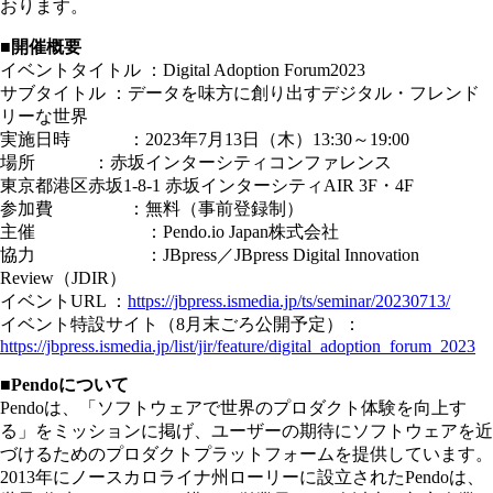
おります。
■開催概要
イベントタイトル ：Digital Adoption Forum2023
サブタイトル ：データを味方に創り出すデジタル・フレンド
リーな世界
実施日時 ：2023年7月13日（木）13:30～19:00
場所 ：赤坂インターシティコンファレンス
東京都港区赤坂1-8-1 赤坂インターシティAIR 3F・4F
参加費 ：無料（事前登録制）
主催 ：Pendo.io Japan株式会社
協力 ：JBpress／JBpress Digital Innovation
Review（JDIR）
イベントURL ：
https://jbpress.ismedia.jp/ts/seminar/20230713/
イベント特設サイト（8月末ごろ公開予定）：
https://jbpress.ismedia.jp/list/jir/feature/digital_adoption_forum_2023
■Pendoについて
Pendoは、「ソフトウェアで世界のプロダクト体験を向上す
る」をミッションに掲げ、ユーザーの期待にソフトウェアを近
づけるためのプロダクトプラットフォームを提供しています。
2013年にノースカロライナ州ローリーに設立されたPendoは、