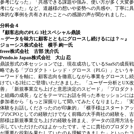
参考になった」「共感できる課題や強み、使い方が多く大変参
考になった」など、道越様の想いや姿勢への共感や、丁寧に具
体的な事例を共有されたことへの感謝の声が聞かれました。
分科会４
『顧客志向のPLG 3社スペシャル鼎談
～データを味方に顧客とともにグロースし続けるには？～』
ジョーシス株式会社 横手 絢一氏
freee株式会社 古部 洸介氏
Pendo.io Japan株式会社 大山 忍
鼎談形式の本セッションでは、現在成功しているSaaSの成長戦
略である「プロダクト・レッド・グロース（PLG）」というキ
ーワードを軸に、顧客志向を徹底しながら事業をグロースし続
けている2社にご登壇いただきました。「ユーザー分析とUX改
善」「新規事業立ち上げと意思決定のスピード」「プロダクト
と組織の成長」などをテーマにお話を伺った本セッションには
参加者から「もっと深掘りして聞いてみたくなりました」「実
体験をお話しくださったのが印象的」「横手様はスタートアッ
プのCPOとしての経験だけでなく前職の大手商社の経験を、古
部様は新規事業立ち上げの経験を踏まえ、データの活用方法を
示していただけたのはよかったです。そこに貴社のプロダクト
が重要な役割を果たしていたのも理解できました」といったコ