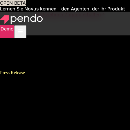
OPEN BETA
Lernen Sie Novus kennen – den Agenten, der Ihr Produkt
für Sie verwaltet
Frühzeitigen Zugang erhalten
Demo
Press Release
Pendo主催 “Digital Adoption
Forum2023” 事後レポート<br>
来場者数は230名以上 <br>昨年
に引き続き2回目かつ初のリア