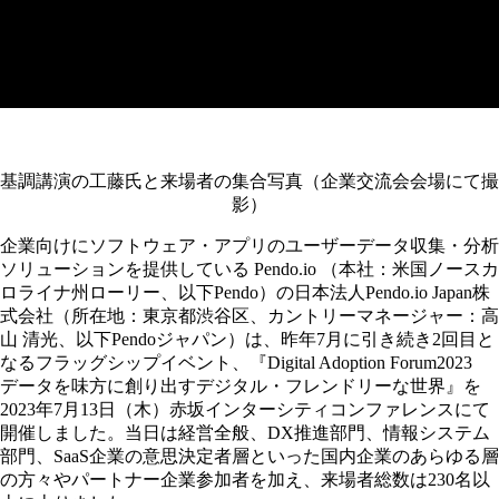
ル開催フラッグシップイベン
ト
基調講演の工藤氏と来場者の集合写真（企業交流会会場にて撮
影）
企業向けにソフトウェア・アプリのユーザーデータ収集・分析
ソリューションを提供している Pendo.io （本社：米国ノースカ
ロライナ州ローリー、以下Pendo）の日本法人Pendo.io Japan株
式会社（所在地：東京都渋谷区、カントリーマネージャー：高
山 清光、以下Pendoジャパン）は、昨年7月に引き続き2回目と
なるフラッグシップイベント、『Digital Adoption Forum2023
データを味方に創り出すデジタル・フレンドリーな世界』を
2023年7月13日（木）赤坂インターシティコンファレンスにて
開催しました。当日は経営全般、DX推進部門、情報システム
部門、SaaS企業の意思決定者層といった国内企業のあらゆる層
の方々やパートナー企業参加者を加え、来場者総数は230名以