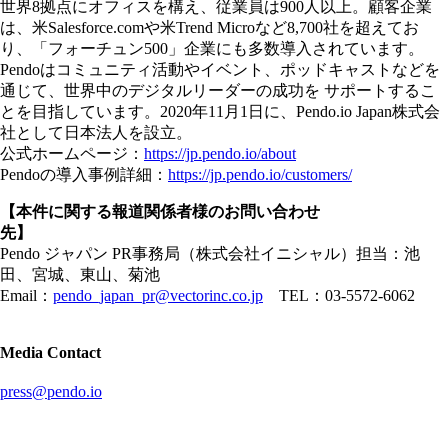
世界8拠点にオフィスを構え、従業員は900人以上。顧客企業
は、米Salesforce.comや米Trend Microなど8,700社を超えてお
り、「フォーチュン500」企業にも多数導入されています。
Pendoはコミュニティ活動やイベント、ポッドキャストなどを
通じて、世界中のデジタルリーダーの成功を サポートするこ
とを目指しています。2020年11月1日に、Pendo.io Japan株式会
社として日本法人を設立。
公式ホームページ：
https://jp.pendo.io/about
Pendoの導入事例詳細：
https://jp.pendo.io/customers/
【本件に関する報道関係者様のお問い合わせ
先】
Pendo ジャパン PR事務局（株式会社イニシャル）担当：池
田、宮城、東山、菊池
Email：
pendo_japan_pr@vectorinc.co.jp
TEL：03-5572-6062
Media Contact
press@pendo.io