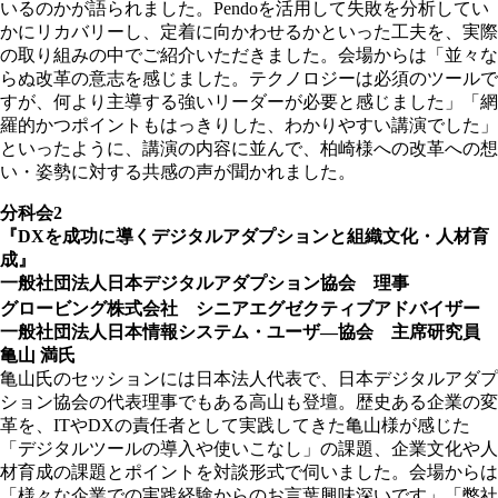
いるのかが語られました。Pendoを活用して失敗を分析してい
かにリカバリーし、定着に向かわせるかといった工夫を、実際
の取り組みの中でご紹介いただきました。会場からは「並々な
らぬ改革の意志を感じました。テクノロジーは必須のツールで
すが、何より主導する強いリーダーが必要と感じました」「網
羅的かつポイントもはっきりした、わかりやすい講演でした」
といったように、講演の内容に並んで、柏崎様への改革への想
い・姿勢に対する共感の声が聞かれました。
分科会2
『DXを成功に導くデジタルアダプションと組織文化・人材育
成』
一般社団法人日本デジタルアダプション協会 理事
グロービング株式会社 シニアエグゼクティブアドバイザー
一般社団法人日本情報システム・ユーザ―協会 主席研究員
亀山 満氏
亀山氏のセッションには日本法人代表で、日本デジタルアダプ
ション協会の代表理事でもある高山も登壇。歴史ある企業の変
革を、ITやDXの責任者として実践してきた亀山様が感じた
「デジタルツールの導入や使いこなし」の課題、企業文化や人
材育成の課題とポイントを対談形式で伺いました。会場からは
「様々な企業での実践経験からのお言葉興味深いです」「弊社