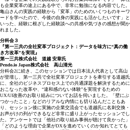
も企業変革の途上にある中で、非常に勉強になる内容でした。
亀山さんの実践の経験から「変革」のためのいくつものキーワ
ードを学べたので、今後の自身の実践にも活かしたいです」と
いった、経験に根ざした経験談への共感や気づきの感想が聞か
れました。
分科会３
『第一三共の全社変革プロジェクト：データを味方に“真の働
き方改革”を実現』
第一三共株式会社 道越 安章氏
Pendo.io Japan株式会社 高山清光
分科会2に続き、このセッションでは日本法人代表として高山
が登壇し、第一三共で全社変革プロジェクトを牽引する道越氏
に、全社のビジネスプロセス上での共通課題を解決するために
おこなった改革や、“違和感のない体験”を実現するための
UX/UI改善のお取り組みについてお話を伺いました。「壁にぶ
つかったこと」などのリアルな内情にも切り込んだこともあ
り、セッション後に実施の企業交流会でも道越氏に名刺交換・
お声がけの列ができるなど非常に盛り上がったセッションでし
た。アンケートでは「他社の取り組み事例が聴けて良かった」
「どのような理由で企業がDXを進めていくのか知れてとても