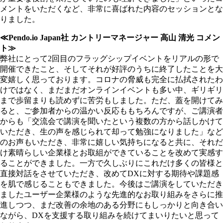
メントをいただくなど、非常に喜ばれた内容のセッションとな
りました。
≪Pendo.io Japan社 カントリーマネージャー 高山 清光 コメン
ト≫
弊社にとって2回目のフラッグシップイベントをリアルの形で
開催できたこと、そしてそれが好評のうちに終了したことを大
変嬉しく思っております。コロナの脅威も完全に払拭されたわ
けではなく、まだまだオンラインイベントも多い中、ギリギリ
まで歩留まりも読めずに苦労もしました。ただ、蓋を開けてみ
ると、ご参加者からの温かい反応ももちろんですが、ご講演者
からも「交流会で講演を聞いたという複数の方から話しかけて
いただき、生の声を感じられて却って勉強になりました」など
のお声もいただき、非常に嬉しい気持ちになると共に、それだ
け素晴らしい企業様とお取組ができていることを改めて実感す
ることができました。一方で久しぶりにこれだけ多くの皆様と
直接対話をさせていただき、改めてDXに対する期待や課題感
を肌で感じることもできました。今後はご講演をしていただき
ましたユーザー企業様のような先進的なお取り組みをさらに推
進しつつ、まだ改善の余地のある分野にもしっかりと向き合い
ながら、DXを支援する取り組みを続けてまいりたいと思って