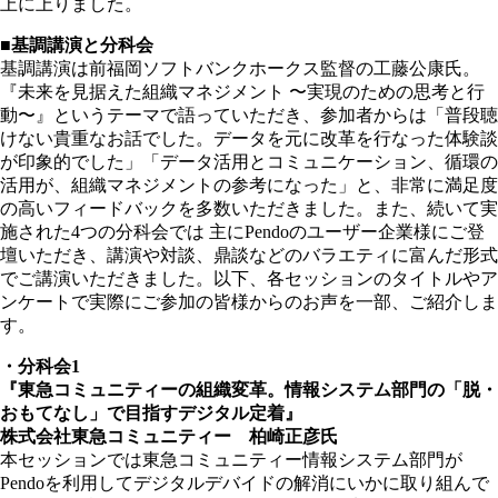
上に上りました。
■基調講演と分科会
基調講演は前福岡ソフトバンクホークス監督の工藤公康氏。
『未来を見据えた組織マネジメント 〜実現のための思考と行
動〜』というテーマで語っていただき、参加者からは「普段聴
けない貴重なお話でした。データを元に改革を行なった体験談
が印象的でした」「データ活用とコミュニケーション、循環の
活用が、組織マネジメントの参考になった」と、非常に満足度
の高いフィードバックを多数いただきました。また、続いて実
施された4つの分科会では 主にPendoのユーザー企業様にご登
壇いただき、講演や対談、鼎談などのバラエティに富んだ形式
でご講演いただきました。以下、各セッションのタイトルやア
ンケートで実際にご参加の皆様からのお声を一部、ご紹介しま
す。
・分科会1
『東急コミュニティーの組織変革。情報システム部門の「脱・
おもてなし」で目指すデジタル定着』
株式会社東急コミュニティー 柏崎正彦氏
本セッションでは東急コミュニティー情報システム部門が
Pendoを利用してデジタルデバイドの解消にいかに取り組んで