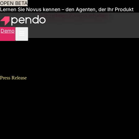
OPEN BETA
Lernen Sie Novus kennen – den Agenten, der Ihr Produkt
für Sie verwaltet
Frühzeitigen Zugang erhalten
Demo
Press Release
Pendo、Forbesが選ぶ有望なク
ラウド未上場企業トップ100社
<br />「Forbes 2023 Cloud
100」に6年連続で選出