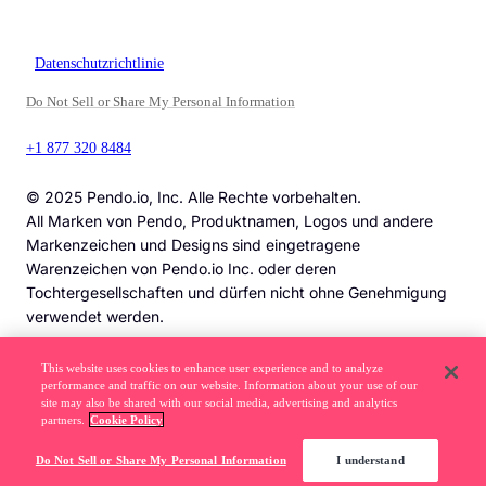
Datenschutzrichtlinie
Do Not Sell or Share My Personal Information
+1 877 320 8484
© 2025 Pendo.io, Inc. Alle Rechte vorbehalten.
All Marken von Pendo, Produktnamen, Logos und andere
Markenzeichen und Designs sind eingetragene
Warenzeichen von Pendo.io Inc. oder deren
Tochtergesellschaften und dürfen nicht ohne Genehmigung
verwendet werden.
This website uses cookies to enhance user experience and to analyze
performance and traffic on our website. Information about your use of our
Vorsicht vor Betrugsmaschen bei Stellenangeboten. Mehr erfahren ->
site may also be shared with our social media, advertising and analytics
partners.
Cookie Policy
Do Not Sell or Share My Personal Information
I understand