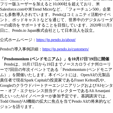
フリー版ユーザーを加えると10,000社を超えており、米
Salesforce.comや米Trend Microなど、「フォーチュン500」企業
にも多数導入されています。Pendoはコミュニティ活動やイベ
ント、ポッドキャストなどを通じて、世界中のデジタルリーダ
ーの成功を サポートすることを目指しています。2020年11月1
日に、Pendo.io Japan株式会社として日本法人を設立。
公式ホームページ：
https://jp.pendo.io/about/
Pendoの導入事例詳細：
https://jp.pendo.io/customers/
「Pendomonium (ペンドモニアム）」を10月17日⁻19日に開催
Pendoは、10月17日から19日までノースカロライナ州ローリ
ーで7回目の年次イベントである「Pendomonium (ペンドモニア
ム）」を開催いたします。本イベントには、OpenAIの元製品
責任者で現在Spark Capitalの投資家であるFraser Kelton氏や、
GoogleのクラウドパートナーエンジニアリングおよびAIセンタ
ー・オブ・エクセレンス担当ディレクターであるAli Arsanjani
氏といったAIイノベーターが参加予定です。基調講演では、
Todd OlsonがAI機能の拡大に焦点を当てPendo AIの将来的なビ
ジョンを語ります。