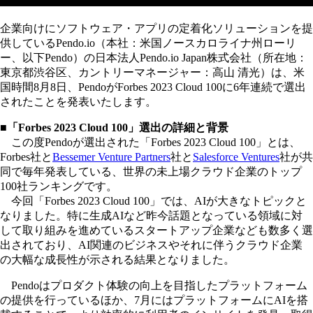
企業向けにソフトウェア・アプリの定着化ソリューションを提
供しているPendo.io（本社：米国ノースカロライナ州ローリ
ー、以下Pendo）の日本法人Pendo.io Japan株式会社（所在地：
東京都渋谷区、カントリーマネージャー：高山 清光）は、米
国時間8月8日、PendoがForbes 2023 Cloud 100に6年連続で選出
されたことを発表いたします。
■「Forbes 2023 Cloud 100」選出の詳細と背景
この度Pendoが選出された「Forbes 2023 Cloud 100」とは、
Forbes社と
Bessemer Venture Partners
社と
Salesforce Ventures
社が共
同で毎年発表している、世界の未上場クラウド企業のトップ
100社ランキングです。
今回「Forbes 2023 Cloud 100」では、AIが大きなトピックと
なりました。特に生成AIなど昨今話題となっている領域に対
して取り組みを進めているスタートアップ企業なども数多く選
出されており、AI関連のビジネスやそれに伴うクラウド企業
の大幅な成長性が示される結果となりました。
Pendoはプロダクト体験の向上を目指したプラットフォーム
の提供を行っているほか、7月にはプラットフォームにAIを搭