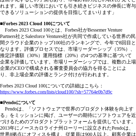
れます。厳しい市況においても引き続きビジネスの伸長に寄与
できるソリューションの提供を目指してまいります」
■Forbes 2023 Cloud 100について
Forbes 2023 Cloud 100とは、Forbes社がBessemer Venture
Partners社とSalesforce Ventures社が共同で作成している世界の民
間クラウド企業のトップ100社のランキングで、今年で8回目と
なります。評価プロセスでは、市場リーダーシップ（35%）、
推定評価額（30%）運用指標（20%）の4つの基準に基づいて
企業を評価しています。市場リーダーシップでは、複数の上場
企業のCEOで構成される審査委員会の協力を得ることによ
り、非上場企業の評価とランク付けが行われます。
Forbes 2023 Cloud 100についての詳細はこちら：
https://www.forbes.com/lists/cloud100/?sh=57764e0b7d9c
■Pendoについて
Pendoは、「ソフトウェアで世界のプロダクト体験を向上す
る」をミッションに掲げ、ユーザーの期待にソフトウェアを近
づけるためのプロダクトプラットフォームを提供しています。
2013年にノースカロライナ州ローリーに設立されたPendoは、
世界8拠点にオフィスを構え、従業員は900人以上。顧客企業は