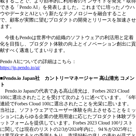
載することで、より効率的に利用者のインサイトを発見・取得
できる「Pendo AI」を発表しました。これまでに培ったノウハ
ウやデータとAIという新たなテクノロジーを融合すること
で、顧客が実際に望むプロダクトの開発とリリースを加速させ
ます。
今後もPendoは世界中の組織のソフトウェアの利活用と定着
化を目指し、プロダクト体験の向上とイノベーション創出に貢
献すべく邁進してまいります。
Pendo AIについての詳細はこちら：
https://jp.pendo.io/ai/
■Pendo.io Japan社 カントリーマネージャー 高山清光 コメン
ト
Pendo.io Japanの代表である高山清光は、Forbes 2023 Cloud
100に選出されたことを受けて次のように述べています。「6年
連続でForbes Cloud 100に選出されたことを光栄に思います。
当社は、ソフトウェアでユーザー体験を向上させることをミッ
ションにあらゆる企業の使用用途に応じたプロダクト体験プラ
ットフォームを提供しています。Forbes 2023 Cloud 100リスト
に関しては現在のリストの2/3が2024年内に、94％が2025年に
は黒字化するとの予測もあり、市場好転の兆しの表れが見てと