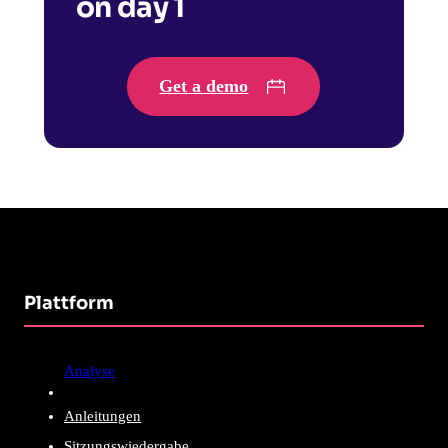
on day 1
Get a demo
Plattform
Analyse
Anleitungen
Sitzungswiedergabe