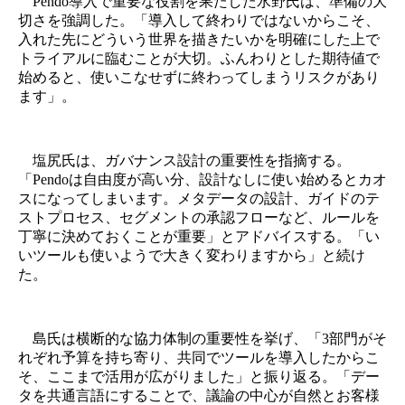
Pendo導入で重要な役割を果たした水野氏は、準備の大
切さを強調した。「導入して終わりではないからこそ、
入れた先にどういう世界を描きたいかを明確にした上で
トライアルに臨むことが大切。ふんわりとした期待値で
始めると、使いこなせずに終わってしまうリスクがあり
ます」。
塩尻氏は、ガバナンス設計の重要性を指摘する。
「Pendoは自由度が高い分、設計なしに使い始めるとカオ
スになってしまいます。メタデータの設計、ガイドのテ
ストプロセス、セグメントの承認フローなど、ルールを
丁寧に決めておくことが重要」とアドバイスする。「い
いツールも使いようで大きく変わりますから」と続け
た。
島氏は横断的な協力体制の重要性を挙げ、「3部門がそ
れぞれ予算を持ち寄り、共同でツールを導入したからこ
そ、ここまで活用が広がりました」と振り返る。「デー
タを共通言語にすることで、議論の中心が自然とお客様