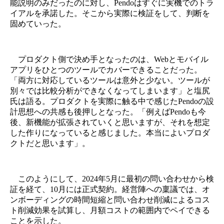
能説明のみだったのに対し、Pendoはすぐに実機でのトラ
イアルを承諾した。そこから実際に検証をして、判断を
固めていった。
プロダクト側で決め手となったのは、Webとモバイル
アプリをひとつのツールでカバーできることだった。
「両方に対応しているツールは意外と少ない。ツールが
別々では比較分析ができなくなってしまいます」と塩尻
氏は語る。プロダクトを実際に触る中で感じたPendoの設
計思想への共感も後押しとなった。「例えばPendoも今
後、新機能が拡張されていくと思いますが、それを想定
した作りになっていると感じました。本当によいプロダ
クトだと思います」。
このようにして、2024年5月に最初の問い合わせから検
証を経て、10月には正式契約。経営陣への稟議では、オ
ンボーディングの時間短縮と問い合わせ削減によるコス
ト削減効果を試算し、月額コストの範囲内でペイできる
ことを示した。