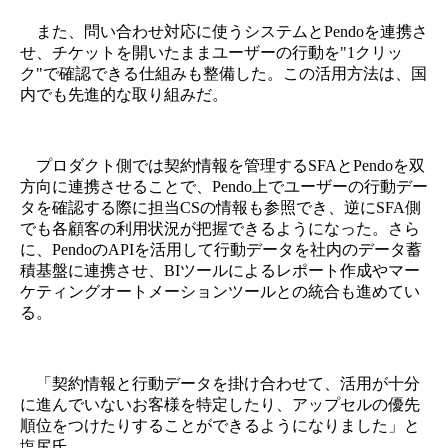
また、問い合わせ対応に使うシステムとPendoを連携さ
せ、チケットを開いたままユーザーの行動を"1クリッ
ク"で確認できる仕組みも整備した。この活用方法は、国
内でも先進的な取り組みだ。
プロダクト側では契約情報を管理するSFAとPendoを双
方向に連携させることで、Pendo上でユーザーの行動デー
タを確認する際に担当CSの情報も参照でき、逆にSFA側
でも各顧客の利用状況が把握できるようになった。さら
に、PendoのAPIを活用して行動データを社内のデータ蓄
積基盤に連携させ、BIツールによるレポート作成やマー
ケティングオートメーションツールとの統合も進めてい
る。
「契約情報と行動データを掛け合わせて、活用が十分
に進んでいないお客様を特定したり、アップセルの優先
順位をつけたりすることができるようになりました」と
塩尻氏。