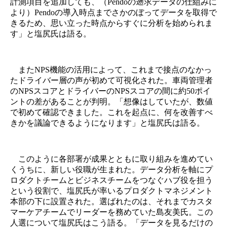
計測項目を追加しても、（Pendoの遡求データの仕組みに
より）Pendoの導入時点までさかのぼってデータを取得で
きるため、思い立った時点からすぐに分析を始められま
す」と塩尻氏は語る。
またNPS機能の活用によって、これまで接点のなかっ
たドライバー層の声が初めて可視化された。車両管理者
のNPSスコアとドライバーのNPSスコアの間に約50ポイ
ントの差があることが判明。「想像はしていたが、数値
で初めて確認できました。これを起点に、何を改善すべ
きかを議論できるようになります」と塩尻氏は語る。
このように各部署が成果とともに取り組みを進めてい
くうちに、新しい役職が生まれた。データ分析を軸にプ
ロダクトチームとビジネスチームをつなぐハブ役を担う
という役割で、塩尻氏が率いるプロダクトマネジメント
本部の下に設置された。選ばれたのは、それまでカスタ
マーケアチームでリーダーを務めていた島友美氏。この
人選について塩尻氏はこう語る。「データを見るだけの