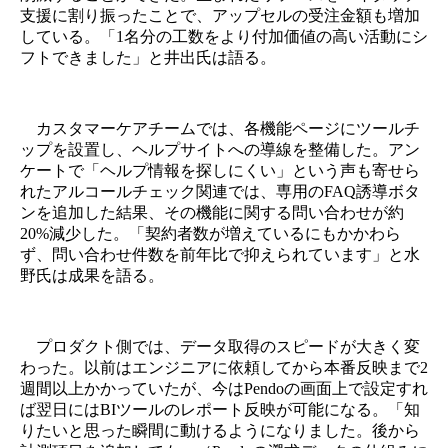
支援に割り振ったことで、アップセルの受注金額も増加
している。「1名分の工数をより付加価値の高い活動にシ
フトできました」と井出氏は語る。
カスタマーケアチームでは、各機能ページにツールチ
ップを設置し、ヘルプサイトへの導線を整備した。アン
ケートで「ヘルプ情報を探しにくい」という声も寄せら
れたアルコールチェック関連では、専用のFAQ誘導ボタ
ンを追加した結果、その機能に関する問い合わせが約
20%減少した。「契約者数が増えているにもかかわら
ず、問い合わせ件数を前年比で抑えられています」と水
野氏は成果を語る。
プロダクト側では、データ取得のスピードが大きく変
わった。以前はエンジニアに依頼してから本番反映まで2
週間以上かかっていたが、今はPendoの画面上で設定すれ
ば翌日にはBIツールのレポート反映が可能になる。「知
りたいと思った瞬間に動けるようになりました。後から