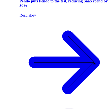
Pendo puts Pendo to the test, reducing SaaS spend by
30%
Read story