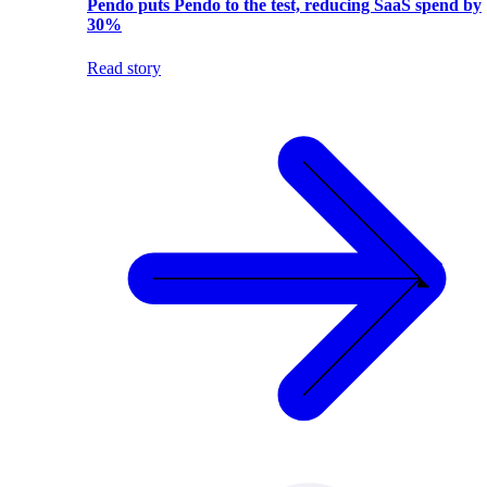
Pendo puts Pendo to the test, reducing SaaS spend by
30%
Read story