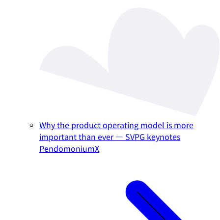
Why the product operating model is more
important than ever — SVPG keynotes
PendomoniumX