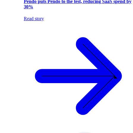
Pendo puts Pendo to the test, reducing SaaS spend by
30%
Read story