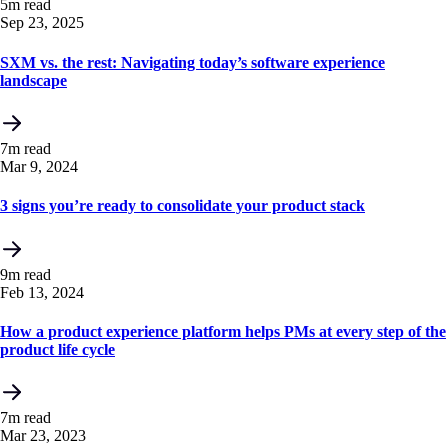
5m read
Sep 23, 2025
SXM vs. the rest: Navigating today’s software experience
landscape
7m read
Mar 9, 2024
3 signs you’re ready to consolidate your product stack
9m read
Feb 13, 2024
How a product experience platform helps PMs at every step of the
product life cycle
7m read
Mar 23, 2023