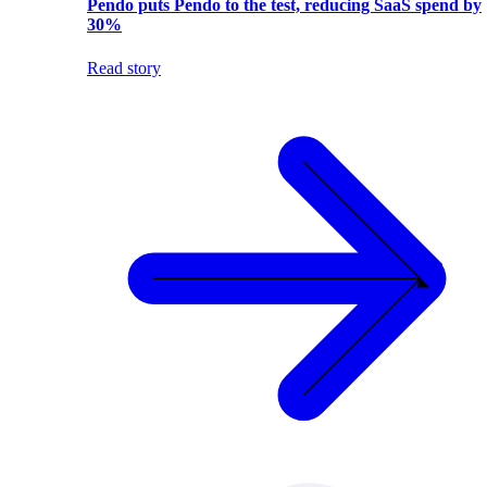
Pendo puts Pendo to the test, reducing SaaS spend by
30%
Read story