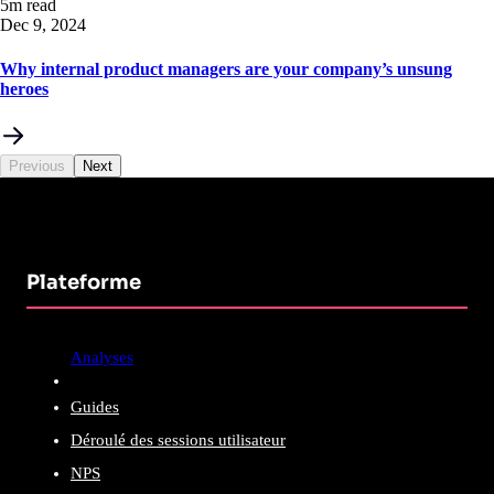
5m read
Dec 9, 2024
Why internal product managers are your company’s unsung
heroes
Previous
Next
Plateforme
Analyses
Guides
Déroulé des sessions utilisateur
NPS