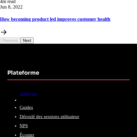
4m read
Jun 8, 2022
How becoming product led improves customer health
Previous
Next
Plateforme
Analyses
Guides
Déroulé des sessions utilisateur
NPS
Écouter