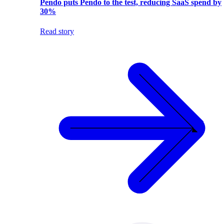
Pendo puts Pendo to the test, reducing SaaS spend by
30%
Read story