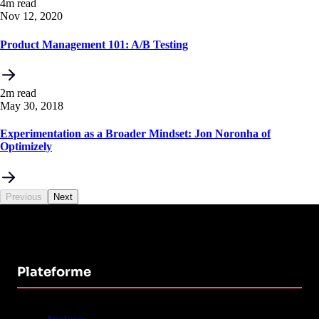
4m read
Nov 12, 2020
Product Management 101: A/B Testing
2m read
May 30, 2018
Experimentation as a Broader Mindset: Jon Noronha of
Optimizely
Previous
Next
Plateforme