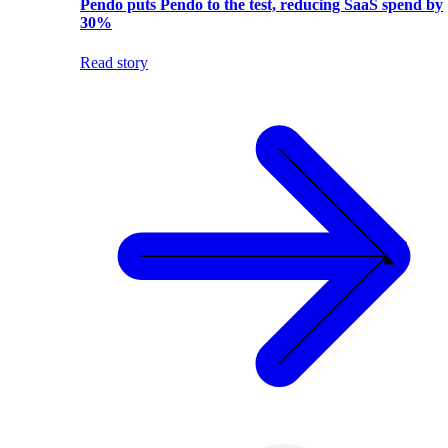
Pendo puts Pendo to the test, reducing SaaS spend by
30%
Read story