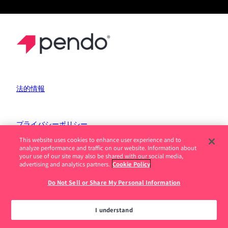
法的情報
プライバシーポリシー
This website uses cookies to enhance user experience and to
Do Not Sell or Share My Personal Information
analyze performance and traffic on our website. Information about
your use of our site may also be shared with our social media,
877.320.8484
advertising and analytics partners.
Cookie Policy
Do Not Sell or Share My Personal Information
© 2025 Pendo.io, Inc.All rights reserved.
Pendoの商標、プロダクト名、ロゴ、その他のマークやデザイ
ンは、Pendo.io, Inc.またはその子会社の商標であり、許可なく
I understand
使用することはできません。