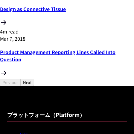
Design as Connective Tissue
4m read
Mar 7, 2018
Product Management Reporting Lines Called Into
Question
Previous
Next
プラットフォーム（Platform）