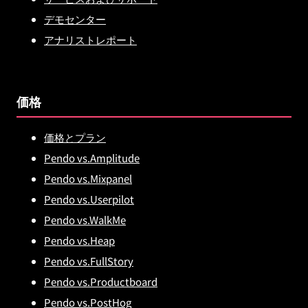
デモセンター
アナリストレポート
価格
価格とプラン
Pendo vs.Amplitude
Pendo vs.Mixpanel
Pendo vs.Userpilot
Pendo vs.WalkMe
Pendo vs.Heap
Pendo vs.FullStory
Pendo vs.Productboard
Pendo vs.PostHog