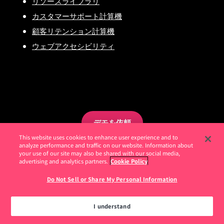
リソースライブラリ
カスタマーサポート計算機
顧客リテンション計算機
ウェブアクセシビリティ
デモを依頼
This website uses cookies to enhance user experience and to
analyze performance and traffic on our website. Information about
your use of our site may also be shared with our social media,
advertising and analytics partners.
Cookie Policy
Do Not Sell or Share My Personal Information
I understand