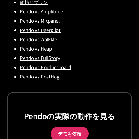
価格とプラン
Pendo vs.Amplitude
Pendo vs.Mixpanel
Pendo vs.Userpilot
Pendo vs.WalkMe
Pendo vs.Heap
Pendo vs.FullStory
Pendo vs.Productboard
Pendo vs.PostHog
Pendoの実際の動作を見る
デモを依頼