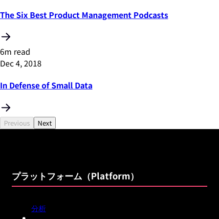
The Six Best Product Management Podcasts
6m read
Dec 4, 2018
In Defense of Small Data
Previous
Next
プラットフォーム（Platform）
分析