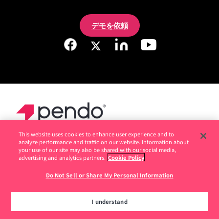
デモを依頼
This website uses cookies to enhance user experience and to
analyze performance and traffic on our website. Information about
your use of our site may also be shared with our social media,
法的情報
advertising and analytics partners.
Cookie Policy
Do Not Sell or Share My Personal Information
プライバシーポリシー
I understand
Do Not Sell or Share My Personal Information