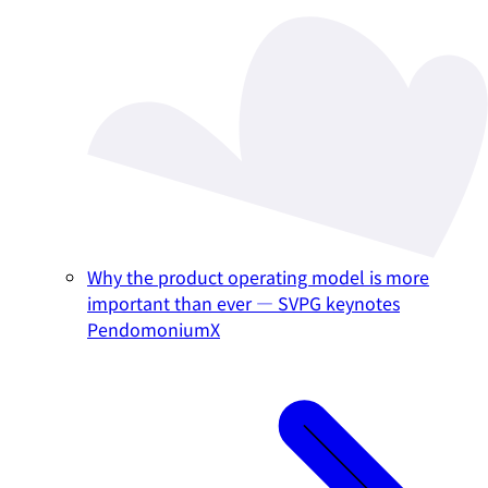
Why the product operating model is more
important than ever — SVPG keynotes
PendomoniumX