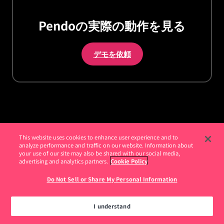
Pendoの実際の動作を見る
デモを依頼
お客様
This website uses cookies to enhance user experience and to
analyze performance and traffic on our website. Information about
your use of our site may also be shared with our social media,
お客様事例
advertising and analytics partners.
Cookie Policy
How I Pendo - Pendoの活用方法
Do Not Sell or Share My Personal Information
年次イベント Pendomonium
Pendoコミュニティ
I understand
Pendoアカデミー