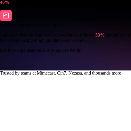
40%
drop in CS inquiries.
Accelerate product-led growth:
Launch and adopt features faster—Mimecast drove
33%
adoption of a
new feature using in-app guidance with Pendo.
See how organizations like yours use Pendo
Trusted by teams at Mimecast, Cin7, Nezasa, and thousands more