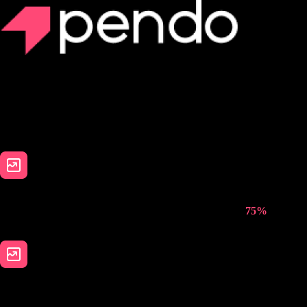
Product growth, backed by data
Teams use Pendo to understand how users behave, remove friction in-
app, and drive measurable outcomes—like faster onboarding, higher
conversions, and lower support volume.
Increase revenue:
Drive meaningful adoption and conversion—like Cin7’s
75%
lift in
conversions using in-app guidance.
Cut costs:
Reduce support volume with self-serve onboarding—just like Nezasa’s