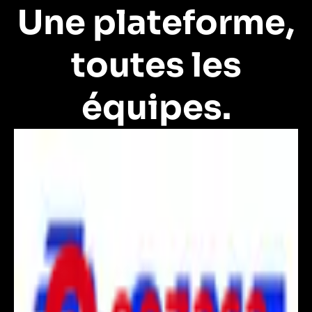
Une plateforme,
toutes les
équipes.
Pendo pour le produit
Pendo pour les revenus
Pendo pour l’informatique
Pendo pour le marketing
Transformez chaque lancement
en moment de revenus
Les équipes produit avancent rapidement, mais
l'impact ne dépend pas seulement de la livraison, il
dépend aussi de l'adoption. Avec Pendo, vous
pouvez savoir avec certitude ce que les utilisateurs
aiment, ce qui leur pose problème et ce qu'ils
ignorent. Guidez-les vers la valeur grâce à l'aide