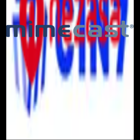
intégrée à l'application. Observez le changement de
comportement et itérez.
Pendo pour les équipes produit ->
+143%
LastPass a généré 500 000 $ de nouvelles
réservations en utilisant les guides Pendo pour
éduquer les utilisateurs et les inciter à effectuer des
mises à niveau.
50%
Osmosis a augmenté les conversions de gratuit à
payant de 35 % après avoir optimisé l'onboarding
avec Pendo.
1,000
MineralTree a constaté une augmentation du trafic
vers une fonctionnalité clé de 75 à 100 % après avoir
dirigé les utilisateurs avec un guide Pendo.