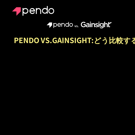
vs.
PENDO VS.GAINSIGHT:どう比較
Gainsightは顧客の
全性を測定します
Pendoは「なぜか」
明らかにし、さらに
動する力も与えてく
ます。