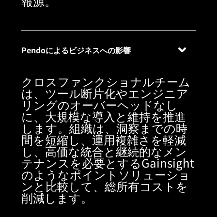
報源。
Pendoによるビジネスへの影響
クロスファンクショナルチーム
は、ツール断片化やエンジニア
リングのオーバーヘッドなし
に、大規模な導入と維持を推進
します。組織は、洞察までの時
間を短縮し、運用複雑さを軽減
し、高価な統合と継続的なメン
テナンスを必要とするGainsight
のようなポイントソリューショ
ンと比較して、総所有コストを
削減します。