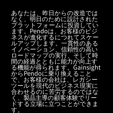
あなたは、昨日からの改造では
なく、明日のために設計された
プラットフォームに投資してい
ます。Pendoは、お客様のビジ
ネスが進化するにつれてスケー
ルアップします。一貫性のある
イノベーション、信頼性の高い
ロードマップの実行、そして時
間の経過とともに能力が向上す
る機能が得られます。Gainsight
からPendoに乗り換えること
で、お客様の会社は、レガシー
ツールを現代のビジネス現実に
合わせるのに苦労するのではな
く、製品主導の顧客体験でリー
ドする立場に立つことができま
す。