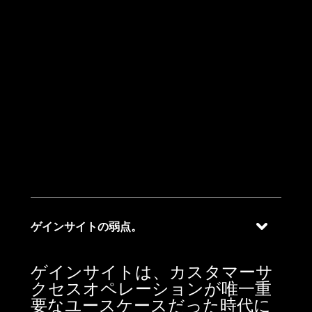
04
レガシーCSオペレ
ーションではなく、現
代のソフトウェア体験
のために構築されたプ
ラットフォームに投資
する
ゲインサイトの弱点。
ゲインサイトは、カスタマーサ
クセスオペレーションが唯一重
要なユースケースだった時代に