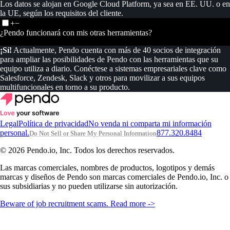
Los datos se alojan en Google Cloud Platform, ya sea en EE. UU. o en
la UE, según los requisitos del cliente.
+
−
¿Pendo funcionará con mis otras herramientas?
¡Sí!
Actualmente, Pendo cuenta con más de 40 socios de integración
para ampliar las posibilidades de Pendo con las herramientas que su
equipo utiliza a diario. Conéctese a sistemas empresariales clave como
Salesforce, Zendesk, Slack y otros para movilizar a sus equipos
multifuncionales en torno a su producto.
Legal
Política de privacidad
No venda ni comparta mi información
personal.
877.320.8484
Do Not Sell or Share My Personal Information
© 2026 Pendo.io, Inc. Todos los derechos reservados.
Las marcas comerciales, nombres de productos, logotipos y demás
marcas y diseños de Pendo son marcas comerciales de Pendo.io, Inc. o
sus subsidiarias y no pueden utilizarse sin autorización.
Beware of job recruitment scams. Read more ->