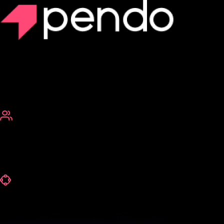
Pendo Agent Analysen
Messen und skalieren Sie Ihre KI-Agenten
Ihre Agenten beantworten Fragen. Aber lösen sie auch Probleme?
Pendo Agent Analysen ist die erste Lösung, die Ihnen hilft:
Verknüpfen Sie Eingabeaufforderungen mit Ergebnissen:
Verknüpfen Sie KI-Eingabeaufforderungen mit der
Benutzerbewertung und Ergebnissen wie Bindung, Konversion oder
Abwanderung.
Verstehen Sie die Absicht der KI-Agenten:
Sehen und analysieren Sie, was Benutzer Agenten fragen, gruppiert
nach Anwendungsfall, Segment oder Rolle.