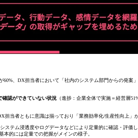
60%、DX担当者において「社内のシステム部門からの発案」が
で確認ができていない状況
（進捗：企業全体で実施＝経営層51%
DX担当者ともに意識は揃っており「業務効率化/生産性向上」
「システム浸透度やログデータなどにより定量的に確認・評価し
。基本的には定量での把握がメインの様子。