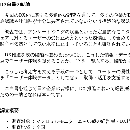
DX白書の結論
今回のDX化に関する多角的な調査を通じて、多くの企業がD
通認識や評価軸が十分に共有されていないという構造的な課題
調査では、アンケートやログの収集といった定量的なモニタ
ェアに対するユーザーの受け止め方といった感情面まで含めて
関心が依然として低い水準に止まっていることも確認されてい
DX推進を次の段階へ進めるためには、こうした情報・デー
点でユーザー体験を捉えることが、DXを「導入する」段階か
こうした考え方を支える手段の一つとして、ユーザーの属性デ
を「ユーザー体験データ」として捉え、取得・活用を支援する
本白書を通じて日本企業の皆様に、DX 推進において経営層
ための一助となれば幸いです。
調査概要
調査対象 ：マクロミルモニタ 25～65歳の経営層・DX
調査地域 ：全国