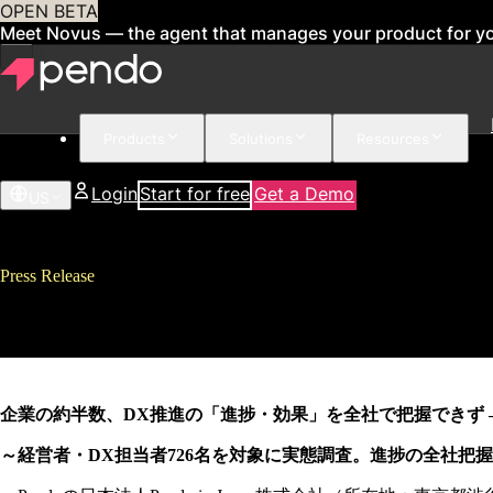
OPEN BETA
Meet Novus — the agent that manages your product for y
Products
Solutions
Resources
Login
Start for free
Get a Demo
US
Press Release
国内企業のDX化の実態調査「D
企業の約半数、DX推進の「進捗・効果」を全社で把握できず 
～経営者・DX担当者726名を対象に実態調査。進捗の全社把握