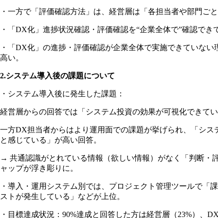
・一方で「評価確認方法」は、経営層は「各担当者や部門ごとの
・「DX化」進捗状況確認・評価確認を“企業全体で”確認でき
・「DX化」の進捗・評価確認が企業全体で実施できていない
高い。
2.システム導入後の課題について
・システム導入後に発生した課題：
経営層からの回答では「システム投資の効果が可視化できてい
一方DX担当者からはより運用面での課題が挙げられ、「シス
と感じている」が高い回答。
→ 共通認識がとれている情報（欲しい情報）がなく「判断・
ャップが浮き彫りに。
・導入・運用システム別では、プロジェクト管理ツールで「課
ストが発生している」などが上位。
・目標達成状況：90%達成と回答した方は経営層（23%）、D