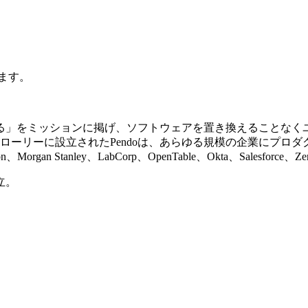
ます。
する」をミッションに掲げ、ソフトウェアを置き換えることなく
州ローリーに設立されたPendoは、あらゆる規模の企業にプロ
an Stanley、LabCorp、OpenTable、Okta、Salesfo
設立。