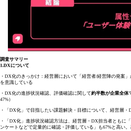
調査サマリー
1.DXについて
・DX化のきっかけ：経営層において「経営者/経営陣の発案」が
を意識している
・DX化の進捗状況確認、評価確認に関して
約半数が企業全体
47%）
・「DX化」で目指したい課題解決・目標について、経営層・
・「DX化」進捗状況確認方法は、経営層・DX担当者ともに
ンケートなどで定量的に確認・評価している」も67%と高い