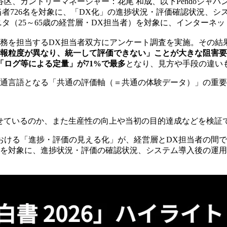
：東京都渋谷区、カントリーマネージャー：花尾 和成、以下Pend
X担当者726名を対象に、「DX化」の進捗状況・評価確認状況
ニタ（25～65歳の経営層・DX担当者）を対象に、インターネ
を担当するDX担当者双方にアンケート調査を実施。その結果
報粒度が異なり、統一して評価できない」ことが大きな阻害要
「ログ等による定量」が71%で最多
となり、見方や手段の違い
の共通言語となる「共通の評価軸（＝共通の体験データ）」の重
せているのか、また生産性の向上や当初の目的達成などを検証
における「進捗・評価の見える化」が、経営層とDX担当者の間
6名を対象に、進捗状況・評価の確認状況、システム導入後の運